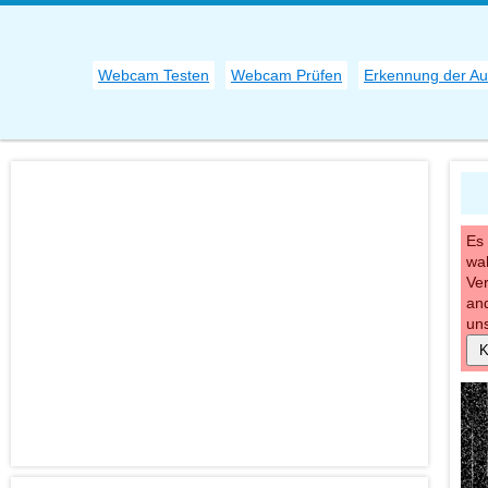
Webcam Testen
Webcam Prüfen
Erkennung der Au
Es
wah
Ver
an
un
K